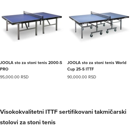
JOOLA sto za stoni tenis 2000-S
JOOLA sto za stoni tenis World
PRO
Cup 25-S ITTF
Offer
Offer
95,000.00 RSD
90,000.00 RSD
(0)
(0)
price
price
Visokokvalitetni ITTF sertifikovani takmičarski
stolovi za stoni tenis