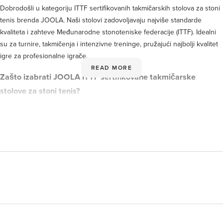
Dobrodošli u kategoriju ITTF sertifikovanih takmičarskih stolova za stoni
tenis brenda JOOLA. Naši stolovi zadovoljavaju najviše standarde
kvaliteta i zahteve Međunarodne stonoteniske federacije (ITTF). Idealni
su za turnire, takmičenja i intenzivne treninge, pružajući najbolji kvalitet
igre za profesionalne igrače.
READ MORE
Zašto izabrati JOOLA ITTF sertifikovane takmičarske
stolove za stoni tenis?
JOOLA ITTF sertifikovani takmičarski stolovi su savršen izbor za igrače
koji imaju najviše zahteve prema svojoj opremi. Ovi stolovi su izrađeni
od vrhunskih materijala i nude brojne prednosti prilagođene potrebama
profesionalnog stonoteniskog sporta.
Glavne karakteristike i prednosti
ITTF sertifikat: Naši stolovi ispunjavaju stroge standarde
Međunarodne stonoteniske federacije (ITTF) i odobreni su za
zvanična takmičenja.