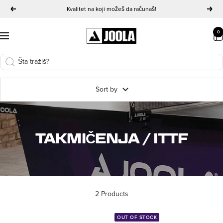
Skip
Kvalitet na koji možeš da računaš!
Previous
Next
to
content
JOOLA
0
Navigation
Serbia
Sort by
TAKMIČENJA / ITTF
2 Products
OUT OF STOCK