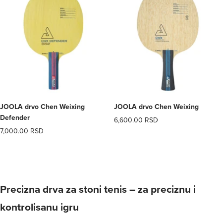
JOOLA drvo Chen Weixing
JOOLA drvo Chen Weixing
Defender
Offer
6,600.00 RSD
(0)
Offer
7,000.00 RSD
price
(0)
price
Precizna drva za stoni tenis – za preciznu i
kontrolisanu igru