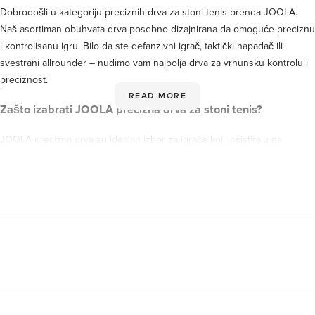
Dobrodošli u kategoriju preciznih drva za stoni tenis brenda JOOLA.
Naš asortiman obuhvata drva posebno dizajnirana da omoguće preciznu
i kontrolisanu igru. Bilo da ste defanzivni igrač, taktički napadač ili
svestrani allrounder – nudimo vam najbolja drva za vrhunsku kontrolu i
preciznost.
READ MORE
Zašto izabrati JOOLA precizna drva za stoni tenis?
JOOLA precizna drva su idealan izbor za igrače koji insistiraju na
maksimalnoj preciznosti i kontroli. Naša drva su napravljena od
visokokvalitetnih materijala i pružaju brojne prednosti prilagođene
zahtevima zahtevnih stonoteniskih igrača.
Glavne karakteristike i prednosti
Vrhunski kvalitetni materijali:
naša drva su izrađena od
prvoklasnih materijala koji garantuju izuzetnu dugotrajnost i
konstantan kvalitet igre.
Optimalna kontrola:
reketi pružaju savršen balans između hvata i