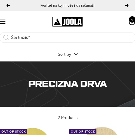
Skip
Kvalitet na koji možeš da računaš!
Previous
Next
to
content
JOOLA
0
Navigation
Serbia
Sort by
PRECIZNA DRVA
2 Products
OUT OF STOCK
OUT OF STOCK